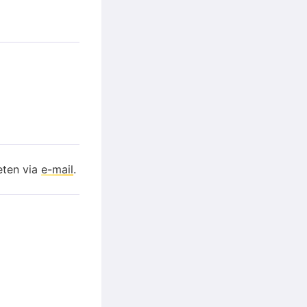
eten via
e-mail
.