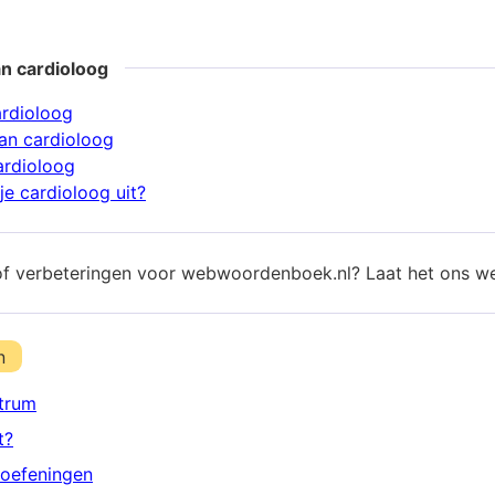
n cardioloog
ardioloog
an cardioloog
ardioloog
je cardioloog uit?
of verbeteringen voor webwoordenboek.nl? Laat het ons w
n
trum
t?
oefeningen