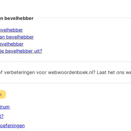
an bevelhebber
evelhebber
an bevelhebber
evelhebber
je bevelhebber uit?
of verbeteringen voor webwoordenboek.nl? Laat het ons w
n
trum
t?
oefeningen