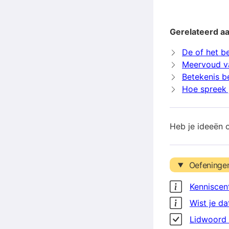
Gerelateerd a
De of het b
Meervoud v
Betekenis b
Hoe spreek 
Heb je ideeën 
Oefeninge
Kenniscen
Wist je da
Lidwoord 