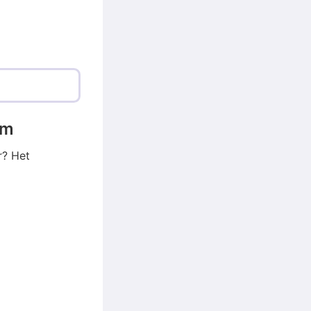
em
r? Het