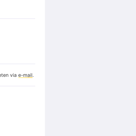
eten via
e-mail
.