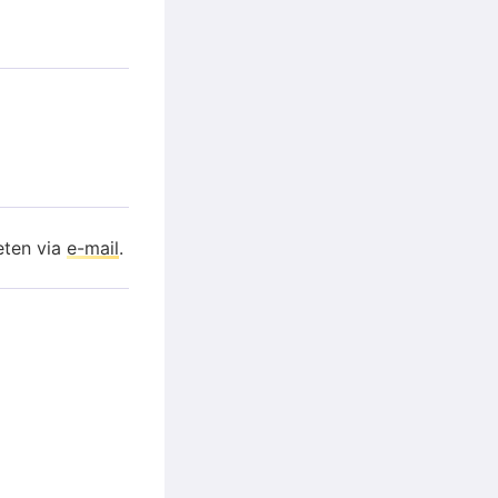
eten via
e-mail
.