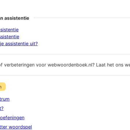
n assistentie
sistentie
sistentie
e assistentie uit?
of verbeteringen voor webwoordenboek.nl? Laat het ons w
n
trum
t?
oefeningen
etter woordspel