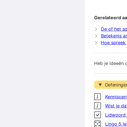
Gerelateerd aa
De of het as
Betekenis as
Hoe spreek j
Heb je ideeën 
Oefeninge
Kenniscen
Wist je da
Lidwoord 
Lingo 5 l