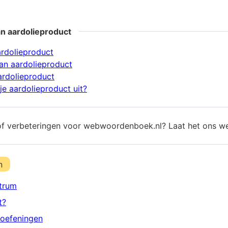
n aardolieproduct
ardolieproduct
n aardolieproduct
ardolieproduct
je aardolieproduct uit?
of verbeteringen voor webwoordenboek.nl? Laat het ons w
n
trum
t?
oefeningen