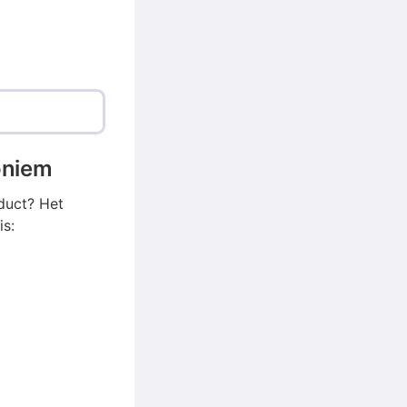
oniem
duct? Het
is: