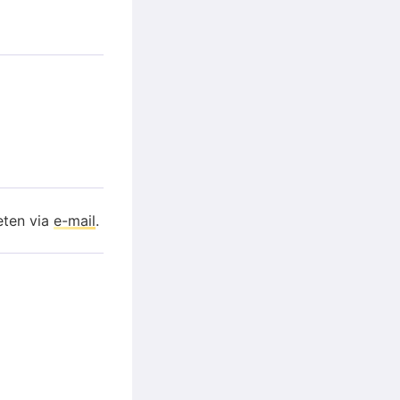
eten via
e-mail
.