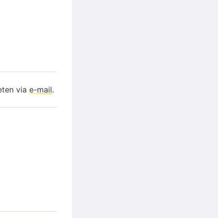
eten via
e-mail
.