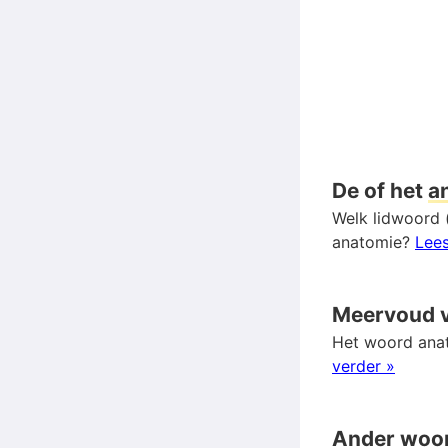
De of het
a
Welk lidwoord (
anatomie?
Lees
Meervoud 
Het woord anat
verder »
Ander woo