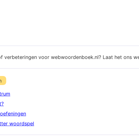
of verbeteringen voor webwoordenboek.nl? Laat het ons w
n
trum
t?
oefeningen
etter woordspel