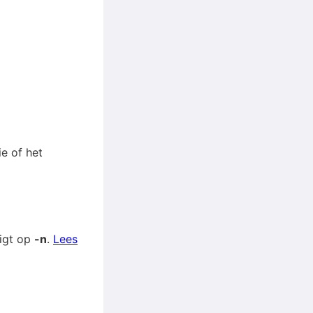
e of het
igt op
-n
.
Lees