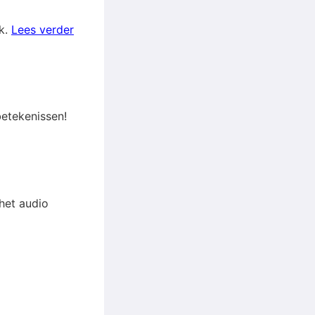
k.
Lees verder
betekenissen!
 het audio