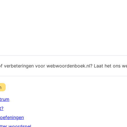
of verbeteringen voor webwoordenboek.nl? Laat het ons w
n
trum
t?
oefeningen
etter woordspel