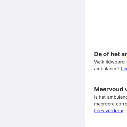
De of het
a
Welk lidwoord 
ambulance?
Le
Meervoud 
Is het ambulan
meerdere corr
Lees verder »