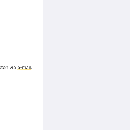
eten via
e-mail
.