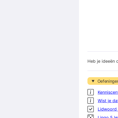
Heb je ideeën 
Oefeninge
Kenniscen
Wist je da
Lidwoord 
Lingo 5 l