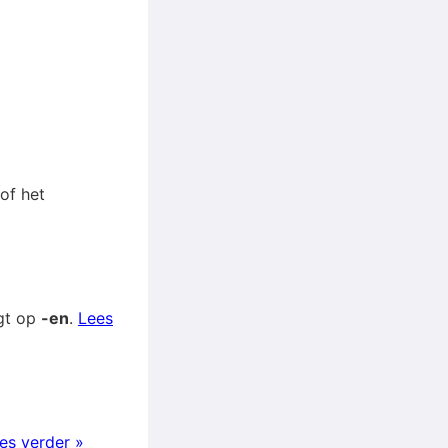
of het
igt op
-en
.
Lees
es verder »