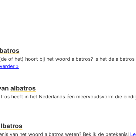
lbatros
de of het) hoort bij het woord albatros? Is het de albatros 
verder »
van
albatros
tros heeft in het Nederlands één meervoudsvorm die eind
albatros
kenis van het woord albatros weten? Bekijk de betekenis!
Le