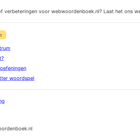
of verbeteringen voor webwoordenboek.nl? Laat het ons w
n
trum
t?
oefeningen
etter woordspel
ng
ordenboek.nl