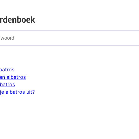
batros
n albatros
lbatros
e albatros uit?