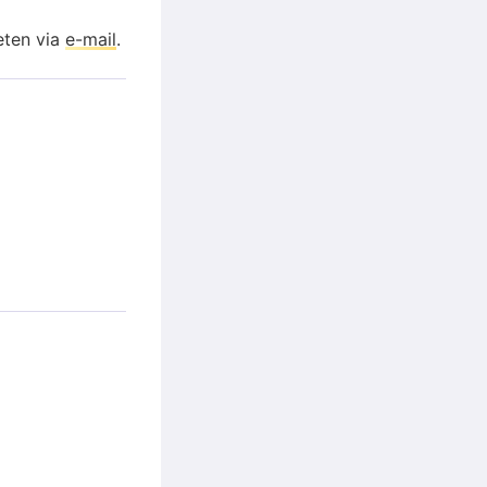
eten via
e-mail
.