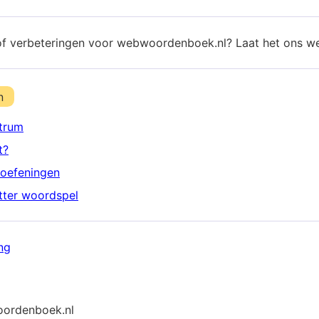
of verbeteringen voor webwoordenboek.nl? Laat het ons w
n
trum
t?
oefeningen
etter woordspel
ng
ordenboek.nl