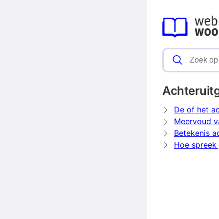
Achteruit
De of het a
Meervoud v
Betekenis a
Hoe spreek 