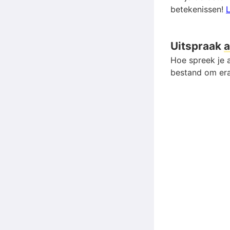
betekenissen!
L
Uitspraak
a
Hoe spreek je a
bestand om era