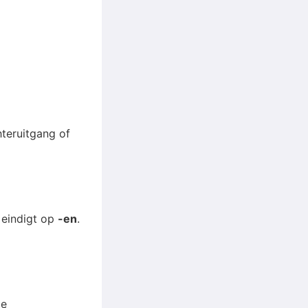
hteruitgang of
 eindigt op
-en
.
de