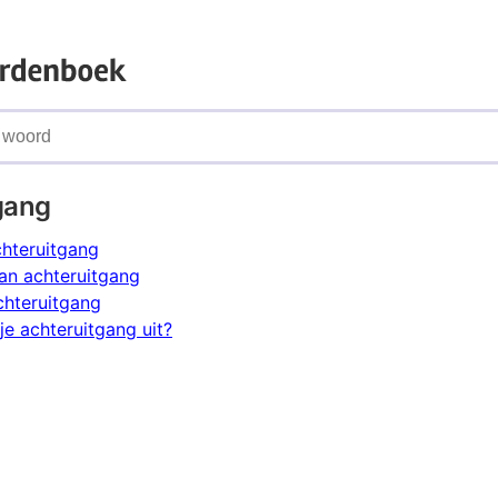
gang
chteruitgang
an achteruitgang
chteruitgang
je achteruitgang uit?