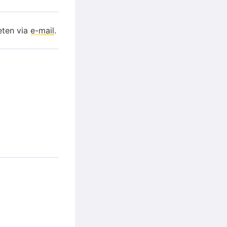
eten via
e-mail
.